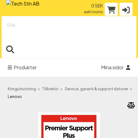
0 SEK
exkl moms
Sök
Produkter
Mina sidor
Kringutrustning
Tillbehör
Service, garanti & support datorer
Lenovo