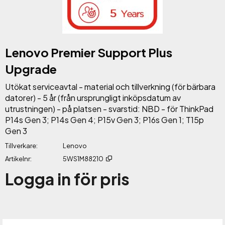
Lenovo Premier Support Plus
Upgrade
Utökat serviceavtal - material och tillverkning (för bärbara
datorer) - 5 år (från ursprungligt inköpsdatum av
utrustningen) - på platsen - svarstid: NBD - för ThinkPad
P14s Gen 3; P14s Gen 4; P15v Gen 3; P16s Gen 1; T15p
Gen 3
Tillverkare
Lenovo
Artikelnr
5WS1M88210
Logga in för pris
Lägg 