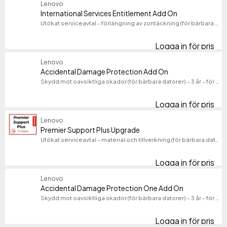
Lenovo
International Services Entitlement Add On
Utökat serviceavtal - förlängning av zontäckning (för bärbara datorer) - 3 år - för P/N: 12W1001HUS, 12XD000VPG
Logga in för pris
Int
Lenovo
Accidental Damage Protection Add On
Skydd mot oavsiktliga skador (för bärbara datorer) - 3 år - för P/N: 12W1001HUS, 12XD000VPG
Logga in för pris
Ac
Lenovo
Premier Support Plus Upgrade
Utökat serviceavtal - material och tillverkning (för bärbara datorer) - 3 år (från ursprungligt inköpsdatum av utrustningen) - på platsen - svarstid: NBD - för ThinkCentre neo 30a 22; 30a 24; 30a 27; 30a 27 Gen 4; V30a-24ITL AIO
Logga in för pris
Pr
Lenovo
Accidental Damage Protection One Add On
Skydd mot oavsiktliga skador (för bärbara datorer) - 3 år - för P/N: 82W6001RMB, 83A100K7CK, 83A100KEIX, 83A100P4PB, 83A100P8IX, 83A100QDSP, 83GW001MCK
Logga in för pris
Ac