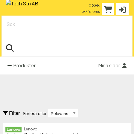
0 SEK
exkl moms
Sök
Produkter
Mina sidor
Tillbehör
Batterier - bärbara datorer
Sortera efter
Filter
Sortera efter
Dockningslösningar
Fjärrkontroller
Lenovo
Tillverkare
Tillverkare