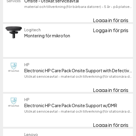
Onsite - Utökat serviceavtal
material och tillverkning (för bärbara datorer) - 5 år - på platsen - svarstid: NBD - för ThinkBook 13; 14; 15; ThinkPad 11e (1st Gen); X131; X140; ThinkPad Yoga 11e (1st Gen)
Hewlett Packard Enterprise
6541
HP
5982
Logga in för pris
Ons
Multibrackets
2085
Logga in för pris
Logitech
Mon
Visa fler
Montering för mikrofon
Produktlinje
Produktlinje
Modell
Modell
HP
Electronic HP Care Pack Onsite Support with Defective Media Retention and Travel Coverage
Utökat serviceavtal - material och tillverkning (för stationära datorer) - 4 år - på platsen - 9x5 - svarstid: NBD - för HP Z1 G1i; Workstation Z2 G1a, Z2 G1i
Logga in för pris
Ele
HP
Electronic HP Care Pack Onsite Support w/DMR
Utökat serviceavtal - material och tillverkning (för stationära datorer) - 4 år - på platsen - 9x5 - svarstid: NBD - för HP Z1 G1i; Workstation Z2 G1a
Logga in för pris
El
Lenovo