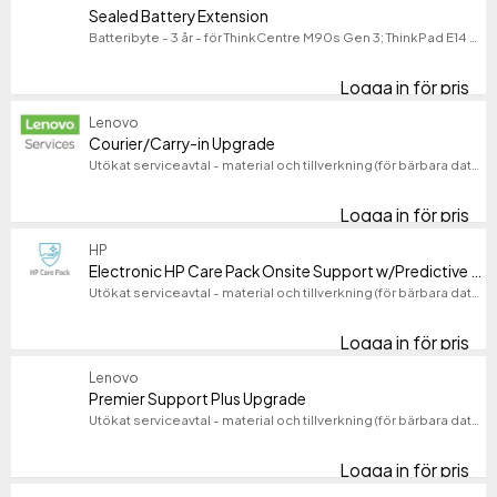
Sealed Battery Extension
Batteribyte - 3 år - för ThinkCentre M90s Gen 3; ThinkPad E14 Gen 4; P15v Gen 3; T14s Gen 3; X1 Nano Gen 2
Logga in för pris
Sea
Lenovo
Courier/Carry-in Upgrade
Utökat serviceavtal - material och tillverkning (för bärbara datorer) - 4 år - på platsen - CPN - för 300w Yoga Gen 4; 500e Yoga Chromebook Gen 4; 500w Yoga Gen 4; V15 G4 ABP; V15 G4 IAN
Logga in för pris
Cou
HP
Electronic HP Care Pack Onsite Support w/Predictive Detection Alerts/ADP/DMR
Utökat serviceavtal - material och tillverkning (för bärbara datorer) - 3 år - på platsen - 9x5 - svarstid: NBD - för ZBook Power G11, Studio G11; ZBook 8; ZBook Fury G1i; ZBook Power 16 G11; ZBook X G1i, G2i
Logga in för pris
El
Lenovo
Premier Support Plus Upgrade
Utökat serviceavtal - material och tillverkning (för bärbara datorer) - 3 år (från ursprungligt inköpsdatum av utrustningen) - på platsen - svarstid: NBD - för P/N: 12W1001HUS, 12XD000VPG
Logga in för pris
Pr