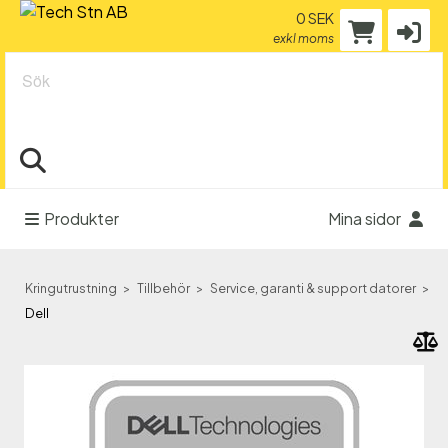
0 SEK
exkl moms
Sök
Produkter
Mina sidor
Kringutrustning
Tillbehör
Service, garanti & support datorer
Dell