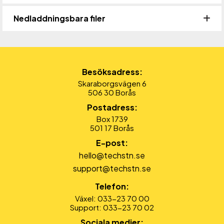
Nedladdningsbara filer
Besöksadress:
Skaraborgsvägen 6
506 30 Borås
Postadress:
Box 1739
501 17 Borås
E-post:
hello@techstn.se
support@techstn.se
Telefon:
Växel: 033-23 70 00
Support: 033-23 70 02
Sociala medier: