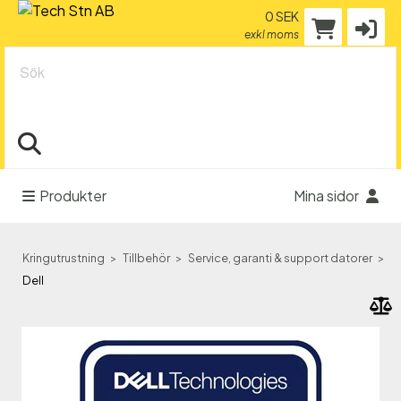
0 SEK
exkl moms
Sök
Produkter
Mina sidor
Kringutrustning
Tillbehör
Service, garanti & support datorer
Dell