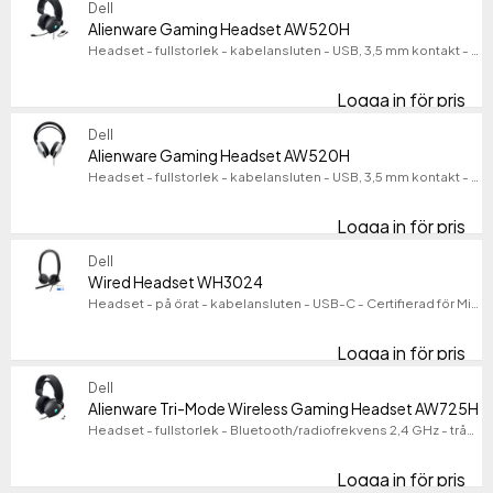
Dell
Alienware Gaming Headset AW520H
Headset - fullstorlek - kabelansluten - USB, 3,5 mm kontakt - Dark Side of the Moon
Logga in för pris
Al
Dell
Alienware Gaming Headset AW520H
Headset - fullstorlek - kabelansluten - USB, 3,5 mm kontakt - månljus
Logga in för pris
Al
Dell
Wired Headset WH3024
Headset - på örat - kabelansluten - USB-C - Certifierad för Microsoft-teams, Zoomcertifierad
Logga in för pris
Wi
Dell
Alienware Tri-Mode Wireless Gaming Headset AW725H
Headset - fullstorlek - Bluetooth/radiofrekvens 2,4 GHz - trådlös, kabelansluten - 3,5 mm kontakt - Dark Side of the Moon
Logga in för pris
Al