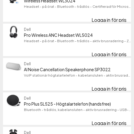
Wireless Headset WL3024
Headset - på örat - Bluetooth - trådlös - Certifierad för Microsoft-teams, Zoomcertifierad
Jabra
246
HP
157
Logga in för pris
Wi
Logitech
80
Dell
Visa fler
Pro Wireless ANC Headset WL5024
Ljudutgångsläge
Headset - på örat - Bluetooth - trådlös - aktiv brusradering - Zoomcertifierad, Certifierad för Microsoft-teams
Ljudutgångsläge
Högupplöst ljud
6
Logga in för pris
Pr
Stereo
4
Dell
Mono
2
AI Noise Cancellation Speakerphone SP3022
Trådat/trådlöst
VoIP stationär högtalartelefon - kabelansluten - aktiv brusradering - USB-A, USB-C
Trådat/trådlöst
Rekommenderad användning
Logga in för pris
Rekommenderad användning
AI
Produktlinje
Dell
Produktlinje
Pro Plus SL525 - Högtalartelefon (handsfree)
Modell
Modell
Bluetooth - trådlös, kabelansluten - aktiv brusradering - USB-C - Certifierad för Microsoft-teams, Zoomcertifierad
Logga in för pris
Pro
Dell