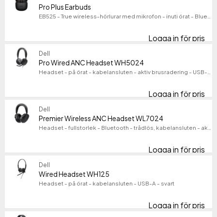
Pro Plus Earbuds
EB525 - True wireless-hörlurar med mikrofon - inuti örat - Bluetooth - aktiv brusradering - Certifierad för Microsoft-teams, Zoomcertifierad
Logga in för pris
Pro
Dell
Pro Wired ANC Headset WH5024
Headset - på örat - kabelansluten - aktiv brusradering - USB-C - Certifierad för Microsoft-teams, Zoomcertifierad
Logga in för pris
Pr
Dell
Premier Wireless ANC Headset WL7024
Headset - fullstorlek - Bluetooth - trådlös, kabelansluten - aktiv brusradering - 3,5 mm kontakt, USB-A via Bluetooth-adapter, USB-C via Bluetooth-adapter - Certifierad för Microsoft-teams, Zoomcertifierad
Logga in för pris
Pr
Dell
Wired Headset WH125
Headset - på örat - kabelansluten - USB-A - svart
Logga in för pris
Wi