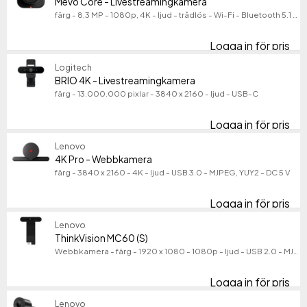
Mevo Core - Livestreamingkamera
färg - 8,3 MP - 1080p, 4K - ljud - trådlös - Wi-Fi - Bluetooth 5.1 - H.264, HEVC
Logitech
30
Lenovo
6
Logga in för pris
Me
Dell
5
Logitech
Visa fler
BRIO 4K - Livestreamingkamera
Datorgränssnitt
färg - 13.000.000 pixlar - 3840 x 2160 - ljud - USB-C
Datorgränssnitt
USB-C
21
Logga in för pris
BR
USB 2.0
16
Lenovo
USB
13
4K Pro - Webbkamera
Visa fler
färg - 3840 x 2160 - 4K - ljud - USB 3.0 - MJPEG, YUY2 - DC 5 V
Videoupplösning
Videoupplösning
Logga in för pris
4K
1920 x 1080
38
Lenovo
3840 x 2160
5
ThinkVision MC60 (S)
Webbkamera - färg - 1920 x 1080 - 1080p - ljud - USB 2.0 - MJPEG, YUY2
2560 x 1440
4
Visa fler
Logga in för pris
Thi
Produktlinje
Produktlinje
Lenovo