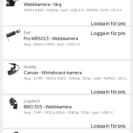
Kameratyp
Webbkamera - färg
Kameratyp
1920 x 1080 - 1080p - ljud - USB 2.0 - MJPEG, YUY2 - DC 5 V
Modell
Modell
Logga in för pris
We
Logga in för pris
Dell
Pr
Pro WB5023 - Webbkamera
färg - 2560 x 1440 - ljud - USB 2.0
Huddly
Canvas - Whiteboard-kamera
färg - 12 MP - 1920 x 1080 - 1080p, 720p - USB - MJPEG - DC 24 V
Logga in för pris
Ca
Logitech
BRIO 305 - Webbkamera
färg - 2 MP - 1920 x 1080 - 1080p, 720p - ljud - USB-C
Logga in för pris
BR