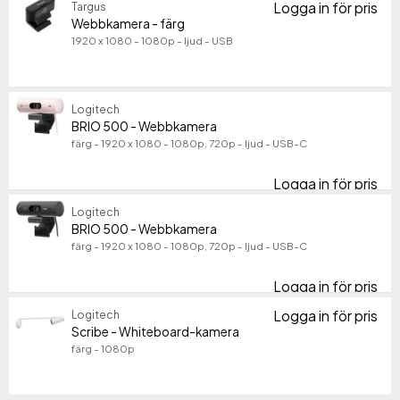
Logga in för pris
Targus
We
Webbkamera - färg
1920 x 1080 - 1080p - ljud - USB
Logitech
BRIO 500 - Webbkamera
färg - 1920 x 1080 - 1080p, 720p - ljud - USB-C
Logga in för pris
BR
Logitech
BRIO 500 - Webbkamera
färg - 1920 x 1080 - 1080p, 720p - ljud - USB-C
Logga in för pris
BR
Logga in för pris
Logitech
Sc
Scribe - Whiteboard-kamera
färg - 1080p