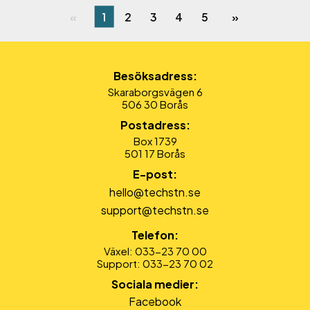
1
2
3
4
5
Besöksadress:
Skaraborgsvägen 6
506 30 Borås
Postadress:
Box 1739
501 17 Borås
E-post:
hello@techstn.se
support@techstn.se
Telefon:
Växel: 033-23 70 00
Support: 033-23 70 02
Sociala medier:
Facebook