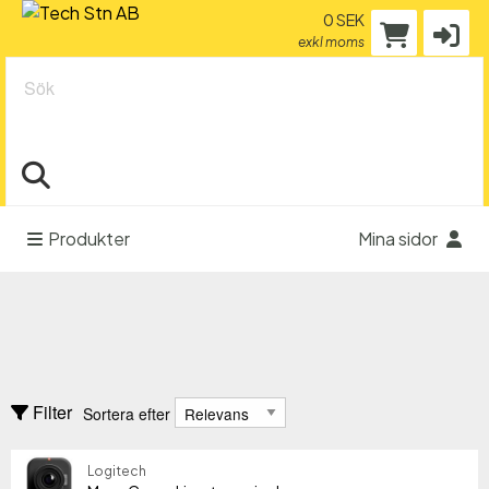
0 SEK
exkl moms
Sök
Produkter
Mina sidor
Kamera & video
Digitalkameror - övriga
Sortera efter
Filter
Sortera efter
Dokumentkamera
Tillbehör - filter
Logitech
Tillverkare
Tillverkare