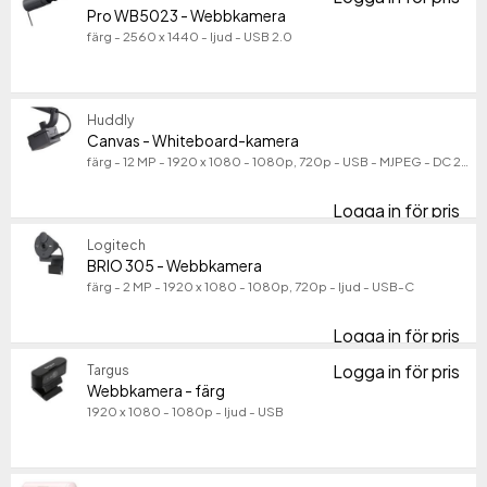
Pr
Pro WB5023 - Webbkamera
färg - 2560 x 1440 - ljud - USB 2.0
Huddly
Canvas - Whiteboard-kamera
färg - 12 MP - 1920 x 1080 - 1080p, 720p - USB - MJPEG - DC 24 V
Logga in för pris
Ca
Logitech
BRIO 305 - Webbkamera
färg - 2 MP - 1920 x 1080 - 1080p, 720p - ljud - USB-C
Logga in för pris
BR
Logga in för pris
Targus
We
Webbkamera - färg
1920 x 1080 - 1080p - ljud - USB