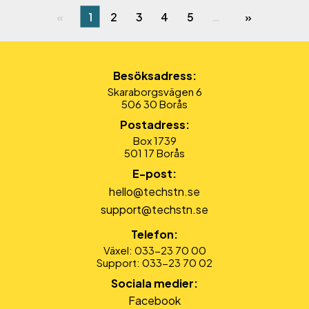
1
2
3
4
5
…
Besöksadress:
Skaraborgsvägen 6
506 30 Borås
Postadress:
Box 1739
501 17 Borås
E-post:
hello@techstn.se
support@techstn.se
Telefon:
Växel: 033-23 70 00
Support: 033-23 70 02
Sociala medier:
Facebook