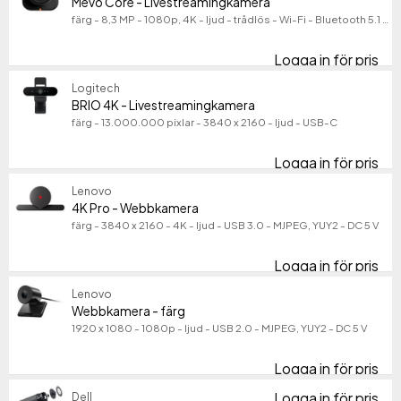
Mevo Core - Livestreamingkamera
färg - 8,3 MP - 1080p, 4K - ljud - trådlös - Wi-Fi - Bluetooth 5.1 - H.264, HEVC
Bolide Technology Group
58
Logitech
36
Logga in för pris
Me
Cisco
22
Logitech
Visa fler
BRIO 4K - Livestreamingkamera
Produktlinje
färg - 13.000.000 pixlar - 3840 x 2160 - ljud - USB-C
Produktlinje
Modell
Modell
Logga in för pris
BR
Lenovo
4K Pro - Webbkamera
färg - 3840 x 2160 - 4K - ljud - USB 3.0 - MJPEG, YUY2 - DC 5 V
Logga in för pris
4K
Lenovo
Webbkamera - färg
1920 x 1080 - 1080p - ljud - USB 2.0 - MJPEG, YUY2 - DC 5 V
Logga in för pris
We
Logga in för pris
Dell