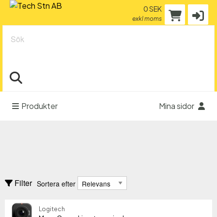
0 SEK
exkl moms
Sök
Produkter
Mina sidor
Kamera & video
Digitalkameror - övriga
Sortera efter
Filter
Sortera efter
Dokumentkamera
Tillbehör - filter
Logitech
Tillverkare
Tillverkare