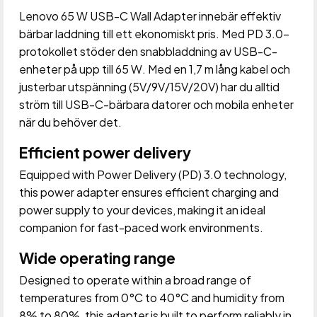
Lenovo 65 W USB-C Wall Adapter innebär effektiv
bärbar laddning till ett ekonomiskt pris. Med PD 3.0-
protokollet stöder den snabbladdning av USB-C-
enheter på upp till 65 W. Med en 1,7 m lång kabel och
justerbar utspänning (5V/9V/15V/20V) har du alltid
ström till USB-C-bärbara datorer och mobila enheter
när du behöver det.
Efficient power delivery
Equipped with Power Delivery (PD) 3.0 technology,
this power adapter ensures efficient charging and
power supply to your devices, making it an ideal
companion for fast-paced work environments.
Wide operating range
Designed to operate within a broad range of
temperatures from 0°C to 40°C and humidity from
8% to 80%, this adapter is built to perform reliably in