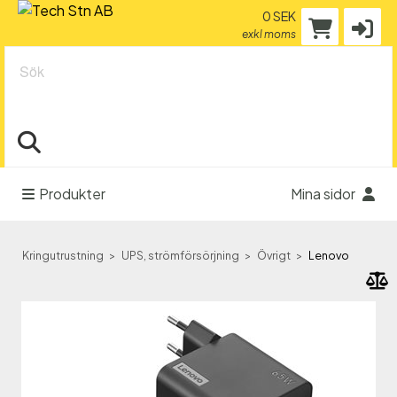
0 SEK
exkl moms
Sök
Produkter
Mina sidor
Kringutrustning
UPS, strömförsörjning
Övrigt
Lenovo