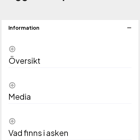
Lägg 
Information
Översikt
Media
Vad finns i asken