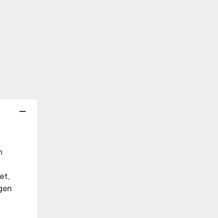
Lägg i kundvagn
m
et,
ngen