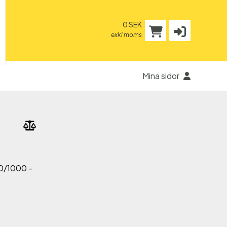
0 SEK
exkl moms
Mina sidor
00/1000 -