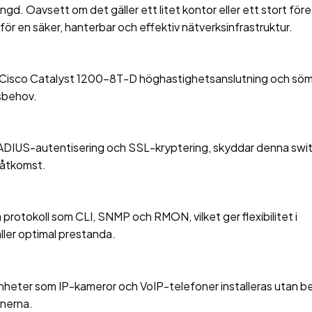
ängd. Oavsett om det gäller ett litet kontor eller ett stort för
r en säker, hanterbar och effektiv nätverksinfrastruktur.
 Cisco Catalyst 1200-8T-D höghastighetsanslutning och söm
rsbehov.
RADIUS-autentisering och SSL-kryptering, skyddar denna swi
 åtkomst.
protokoll som CLI, SNMP och RMON, vilket ger flexibilitet i
ller optimal prestanda.
heter som IP-kameror och VoIP-telefoner installeras utan b
onerna.