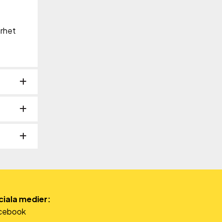
arhet
ciala medier:
cebook