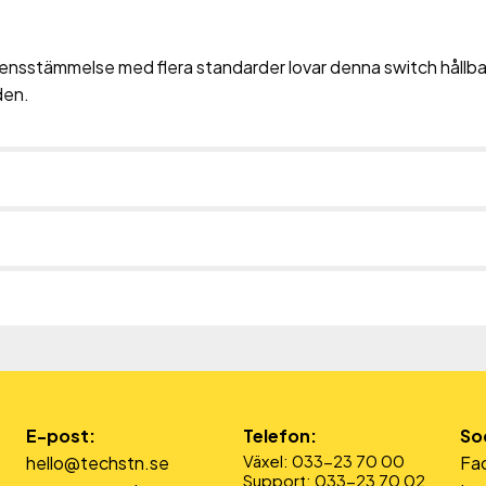
ensstämmelse med flera standarder lovar denna switch hållb
den.
E-post:
Telefon:
So
Växel: 033-23 70 00
hello@techstn.se
Fa
Support: 033-23 70 02