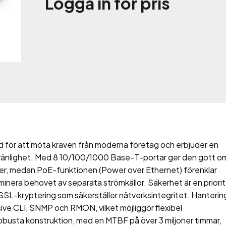
Logga in för pris
 för att möta kraven från moderna företag och erbjuder en
vänlighet. Med 8 10/100/1000 Base-T-portar ger den gott o
ter, medan PoE-funktionen (Power over Ethernet) förenklar
inera behovet av separata strömkällor. Säkerhet är en priorit
SL-kryptering som säkerställer nätverksintegritet. Hanteri
sive CLI, SNMP och RMON, vilket möjliggör flexibel
obusta konstruktion, med en MTBF på över 3 miljoner timmar,