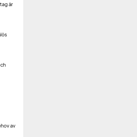
etag är
lös
tch
ehov av