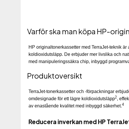
Varför ska man köpa HP-origi
HP originaltonerkassetter med TerraJet-teknik är 
koldioxidutsläpp. De erbjuder mer livslika och nat
med manipuleringssäkra chip, inbyggd programva
Produktoversikt
TerraJet-tonerkassetter och -förpackningar erbju
2
omdesignade för ett lägre koldioxidutsläpp
, effe
4
av enastående kvalitet med inbyggd säkerhet.
Reducera inverkan med HP TerraJe