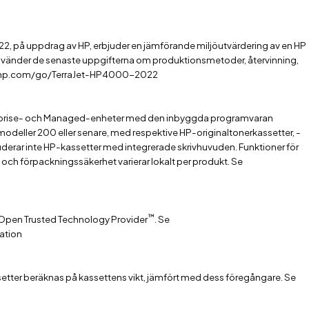
2, på uppdrag av HP, erbjuder en jämförande miljöutvärdering av en HP
nvänder de senaste uppgifterna om produktionsmetoder, återvinning,
p://hp.com/go/TerraJet-HP4000-2022
terprise- och Managed-enheter med den inbyggda programvaran
modeller 200 eller senare, med respektive HP-originaltonerkassetter, -
derar inte HP-kassetter med integrerade skrivhuvuden. Funktioner för
p och förpackningssäkerhet varierar lokalt per produkt. Se
™
 Open Trusted Technology Provider
. Se
cation
etter beräknas på kassettens vikt, jämfört med dess föregångare. Se