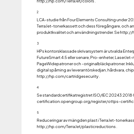
http://hp.com/TerraJet/colors .
2
LCA-studie från Four Elements Consulting under 202
TerraJet-tonerkassett och dess föregångare, och a
produktkvalitet och användningstrender. Se htt
3
HPs kontorsklassade skrivarsystem är utvalda En
FutureSmart 4.5 eller senare, Pro-enheter, LaserJet-
PageWidepatroner och -originalbläckpatroner. Inklu
digital spårning av leverantörskedjan, hårdvara, chi
http://hp.com/cartridgesecurity .
4
Se standardcertifikatregistret ISO/IEC 20243:2018
certification.opengroup.org/register/ottps-certifi
5
Reduceringar av mängden plast i TerraJet-tonerkass
http://hp.com/TerraJet/plasticreductions .