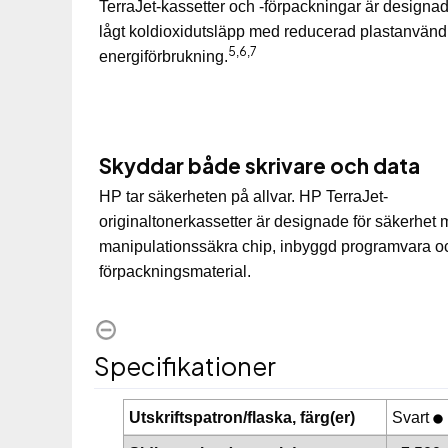
TerraJet-kassetter och -förpackningar är designade
lågt koldioxidutsläpp med reducerad plastanvän
5
6
7
,
,
energiförbrukning.
Skyddar både skrivare och data
HP tar säkerheten på allvar. HP TerraJet-
originaltonerkassetter är designade för säkerhet
manipulationssäkra chip, inbyggd programvara o
förpackningsmaterial.
Specifikationer
Utskriftspatron/flaska, färg(er)
Svart