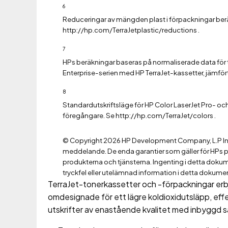
6
Reduceringar av mängden plast i förpackningar berä
http://hp.com/TerraJetplastic/reductions .
7
HPs beräkningar baseras på normaliserade data för t
Enterprise-serien med HP TerraJet-kassetter, jämfö
8
Standardutskriftsläge för HP Color LaserJet Pro- oc
föregångare. Se http://hp.com/TerraJet/colors .
© Copyright 2026 HP Development Company, L.P In
meddelande. De enda garantier som gäller för HPs pr
produkterna och tjänsterna. Ingenting i detta dokumen
tryckfel eller utelämnad information i detta dokume
TerraJet-tonerkassetter och -förpackningar erb
omdesignade för ett lägre koldioxidutsläpp, ef
utskrifter av enastående kvalitet med inbyggd 