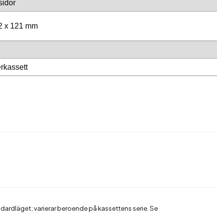
sidor
92 x 121 mm
rkassett
dardläget; varierar beroende på kassettens serie. Se