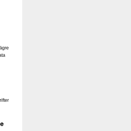
lägre
ata
ifter
de