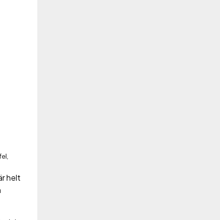
el,
r helt
h