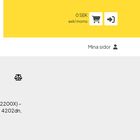
0 SEK
exkl moms
Mina sidor
(W2200X) -
o 4202dn,