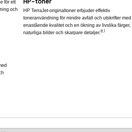
HP-toner
 för ett
dning och
HP TerraJet-originaltoner erbjuder effektiv
toneranvändning för mindre avfall och utskrifter med
enastående kvalitet och en ökning av livslika färger,
8
1
,
naturliga bilder och skarpare detaljer.
 med
ch