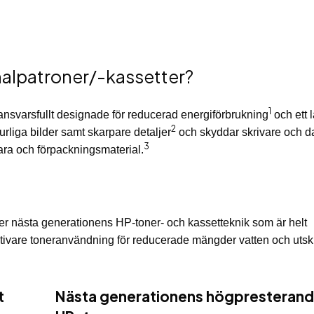
nalpatroner/-kassetter?
1
ansvarsfullt designade för reducerad energiförbrukning
och ett 
2
urliga bilder samt skarpare detaljer
och skyddar skrivare och d
3
ra och förpackningsmaterial.
der nästa generationens HP-toner- och kassetteknik som är helt
ktivare toneranvändning för reducerade mängder vatten och utskr
t
Nästa generationens högpresteran