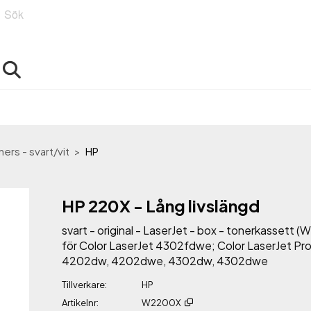
Sök
ers - svart/vit
HP
HP 220X - Lång livslängd
svart - original - LaserJet - box - tonerkassett 
för Color LaserJet 4302fdwe; Color LaserJet Pr
4202dw, 4202dwe, 4302dw, 4302dwe
Tillverkare
HP
Artikelnr
W2200X