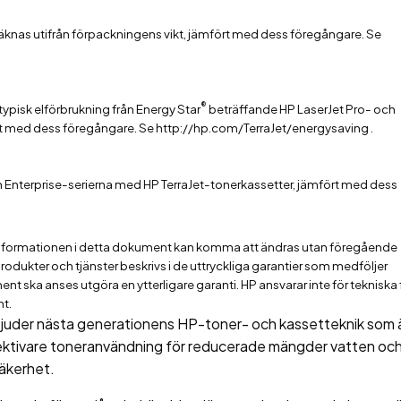
knas utifrån förpackningens vikt, jämfört med dess föregångare. Se
®
ypisk elförbrukning från Energy Star
beträffande HP LaserJet Pro- och
rt med dess föregångare. Se http://hp.com/TerraJet/energysaving .
h Enterprise-serierna med HP TerraJet-tonerkassetter, jämfört med dess
formationen i detta dokument kan komma att ändras utan föregående
odukter och tjänster beskrivs i de uttryckliga garantier som medföljer
t ska anses utgöra en ytterligare garanti. HP ansvarar inte för tekniska f
nt.
juder nästa generationens HP-toner- och kassetteknik som ä
fektivare toneranvändning för reducerade mängder vatten oc
säkerhet.