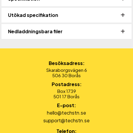
Utökad specifikation
Nedladdningsbara filer
Besöksadress:
Skaraborgsvägen 6
506 30 Borås
Postadress:
Box 1739
501 17 Borås
E-post:
hello@techstn.se
support@techstn.se
Telefon: