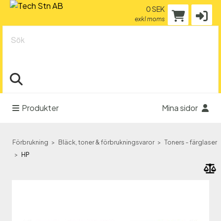
0 SEK
exkl moms
Sök
Produkter
Mina sidor
Förbrukning
Bläck, toner & förbrukningsvaror
Toners - färglaser
HP