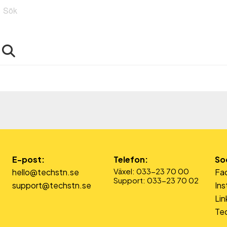
Sök
E-post:
Telefon:
So
Växel: 033-23 70 00
hello@techstn.se
Fa
Support: 033-23 70 02
support@techstn.se
In
Lin
Tec