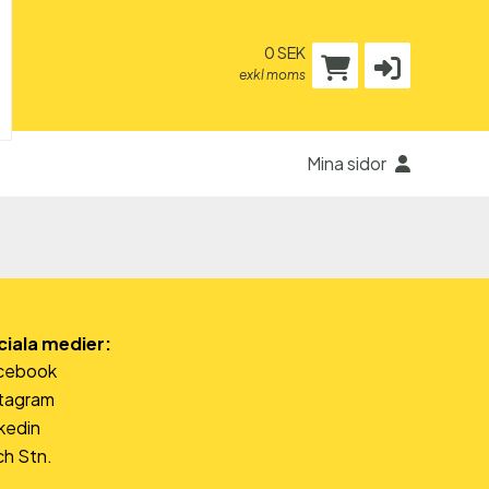
0 SEK
exkl moms
Mina sidor
ciala medier:
cebook
stagram
kedin
h Stn.