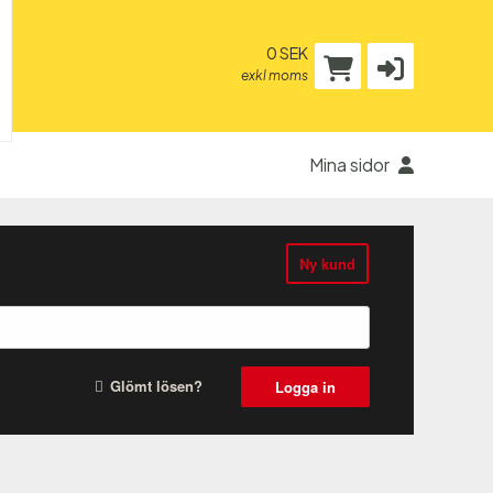
0 SEK
exkl moms
Mina sidor
Ny kund
Glömt lösen?
Logga in