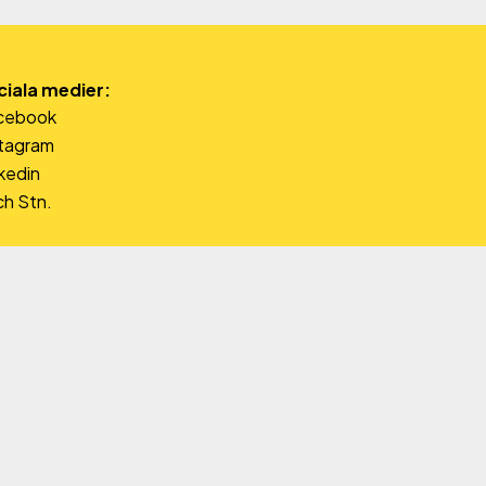
ciala medier:
cebook
stagram
kedin
h Stn.