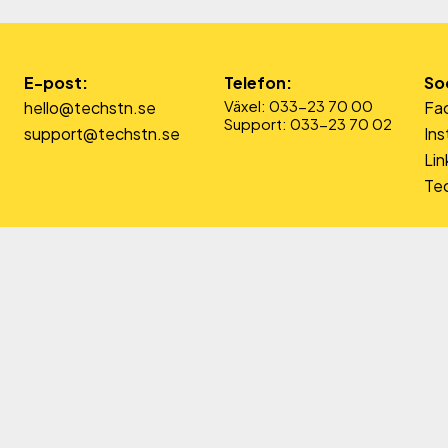
E-post:
Telefon:
So
Växel: 033-23 70 00
hello@techstn.se
Fa
Support: 033-23 70 02
support@techstn.se
In
Lin
Tec